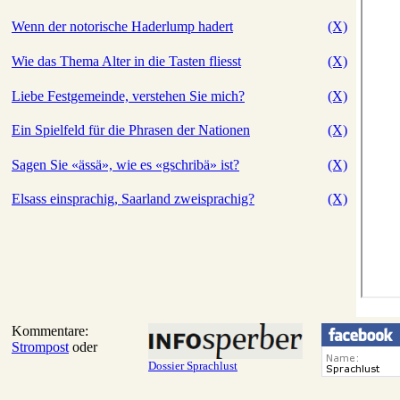
Wenn der notorische Haderlump hadert
(X)
Wie das Thema Alter in die Tasten fliesst
(X)
Liebe Festgemeinde, verstehen Sie mich?
(X)
Ein Spielfeld für die Phrasen der Nationen
(X)
Sagen Sie «ässä», wie es «gschribä» ist?
(X)
Elsass einsprachig, Saarland zweisprachig?
(X)
Kommentare:
Strompost
oder
Dossier Sprachlust