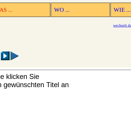
S ...
WO ...
WIE ...
wechselt d
5