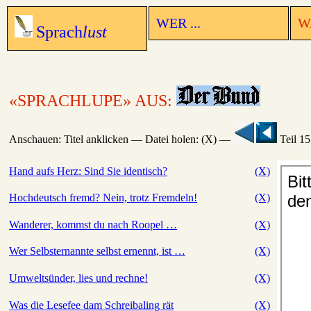
WER ...
WA
Sprach
lust
«SPRACHLUPE» AUS:
Anschauen: Titel anklicken — Datei holen: (X) —
Teil 1
Hand aufs Herz: Sind Sie identisch?
(X)
Hochdeutsch fremd? Nein, trotz Fremdeln!
(X)
Wanderer, kommst du nach Roopel …
(X)
Wer Selbsternannte selbst ernennt, ist …
(X)
Umweltsünder, lies und rechne!
(X)
Was die Lesefee dam Schreibaling rät
(X)