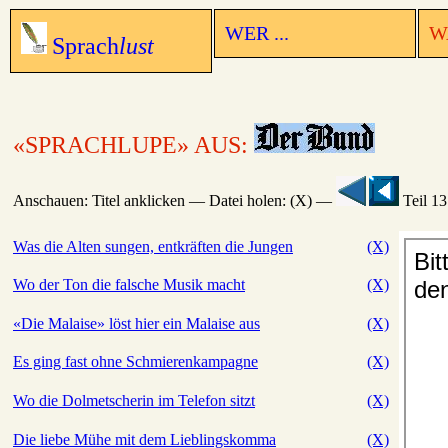
WER ...
WA
Sprach
lust
«SPRACHLUPE» AUS:
Anschauen: Titel anklicken — Datei holen: (X) —
Teil 1
Was die Alten sungen, entkräften die Jungen
(X)
Wo der Ton die falsche Musik macht
(X)
«Die Malaise» löst hier ein Malaise aus
(X)
Es ging fast ohne Schmierenkampagne
(X)
Wo die Dolmetscherin im Telefon sitzt
(X)
Die liebe Mühe mit dem Lieblingskomma
(X)