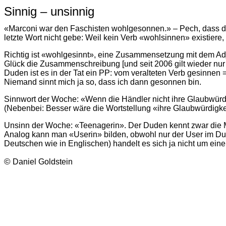
Sinnig – unsinnig
«Marconi war den Faschisten wohlgesonnen.» –
Pech, dass d
letzte Wort nicht gebe: Weil kein Verb «wohlsinnen» existiere,
Richtig ist «wohlgesinnt», eine Zusammensetzung mit dem Ad
Glück die Zusammenschreibung [und seit 2006 gilt wieder nur 
Duden ist es in der Tat ein PP: vom veralteten Verb gesin­nen
Niemand sinnt mich ja so, dass ich dann gesonnen bin.
Sinnwort der Woche:
«Wenn die Händler nicht ihre Glaubwürdi
(Nebenbei: Besser wäre die Wortstellung «ihre Glaubwürdigkeit 
Unsinn der Woche: «Teenagerin».
Der Duden kennt zwar die 
Analog kann man «Userin» bilden, obwohl nur der User im Dude
Deutschen wie in Englischen) handelt es sich ja nicht um ein
©
Daniel Goldstein