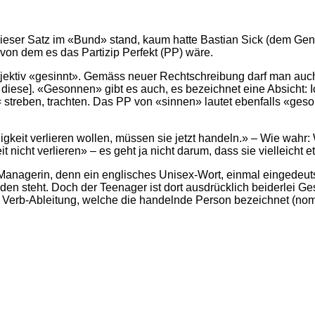
ieser Satz im «Bund» stand, kaum hatte Bastian Sick (dem Geni
 von dem es das Partizip Perfekt (PP) wäre.
jektiv «gesinnt». Gemäss neuer Rechtschreibung darf man auch
diese]. «Gesonnen» gibt es auch, es bezeichnet eine Absicht: 
 = streben, trachten. Das PP von «sinnen» lautet ebenfalls «ge
gkeit verlieren wollen, müssen sie jetzt handeln.» – Wie wahr:
nicht verlieren» – es geht ja nicht darum, dass sie vielleicht e
Managerin, denn ein englisches Unisex-Wort, einmal eingedeut
n steht. Doch der Teenager ist dort ausdrücklich beiderlei Ges
e Verb-Ableitung, welche die handelnde Person bezeichnet (nomen