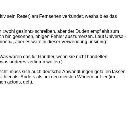
tiv sein Retter) am Fernsehen verkündet, weshalb es das
 «wohl gesinnt» schreiben, aber der Duden emp­fiehlt zum
Ich bin gesonnen, obigen Fehler auszumerzen. Laut Universal-
sonnen», aber es wäre in dieser Verwendung unsinnig:
 Was wären das für Händler, wenn sie nicht handelten!
twas anderes verlieren wollen.)
scht, muss sich auch deutsche Abwandlungen gefallen lassen.
chlechts. Anders als bei den meisten Wörtern auf -er (im
 actoris, gelt).